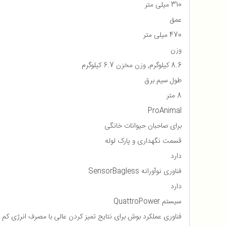
310 میلی متر
عمق
470 میلی متر
وزن
8.6 کیلوگرم, وزن مخزن 6.7 کیلوگرم
طول سیم برق
8 متر
ProAnimal
برای صاحبان حیوانات خانگی
قسمت نگهداری و پارک لوله
دارد
فناوری نوآورانه SensorBagless
دارد
سیستم QuattroPower
فناوری عملکرد بوش برای نتایج تمیز کردن عالی با مصرف انرژی کم