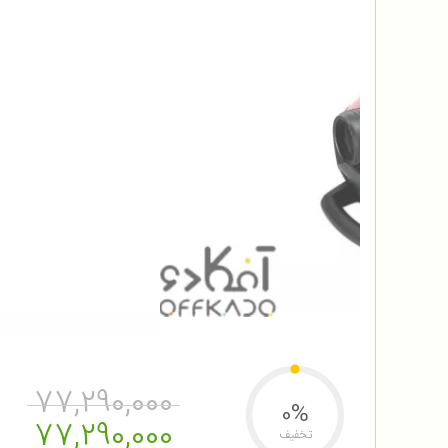
77,290,000
0%
77,290,000
تخفیف