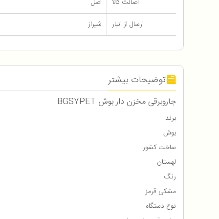
اصالت کالا
اصل
ارسال از انبار
شیراز
توضیحات بیشتر
جاروبرقی مخزن دار بوش BGS7PET
برند
بوش
ساخت کشور
لهستان
رنگ
مشکی قرمز
نوع دستگاه