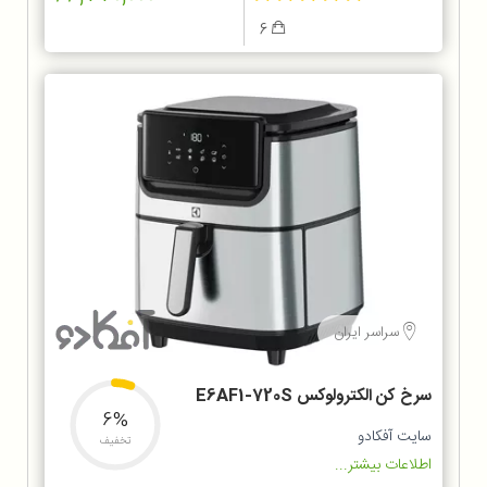
6
سراسر ایران
سرخ کن الکترولوکس E6AF1-720S
6%
سایت آفکادو
تخفیف
اطلاعات بیشتر...