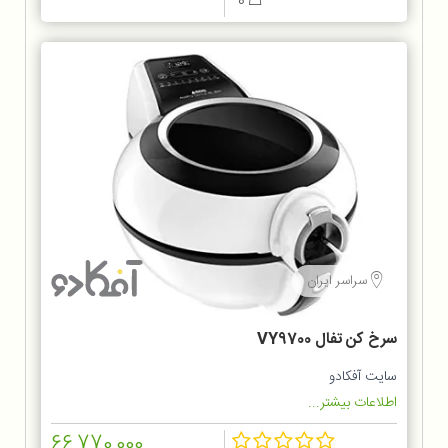
0
سراسر ایران
سرخ کن تفال VY9700
سایت آفکادو
اطلاعات بیشتر...
66,770,000