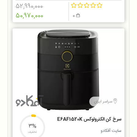
52,990,000
50,970,000
0
سراسر ایران
سرخ کن الکترولوکس E6AF1520K
3%
سایت آفکادو
تخفیف