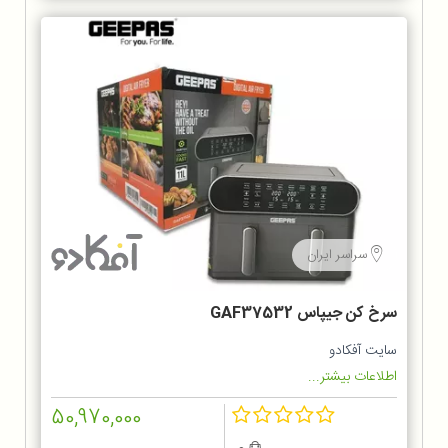
سراسر ایران
سرخ کن جیپاس GAF37532
سایت آفکادو
اطلاعات بیشتر...
50,970,000