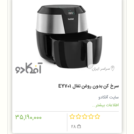
سراسر ایران
سرخ کن بدون روغن تفال EY701
سایت آفکادو
اطلاعات بیشتر...
35,190,000
28