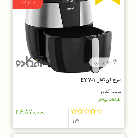
تمام شد
سراسر ایران
سرخ كن تفال EY 701
سایت آفکادو
اطلاعات بیشتر...
36,870,000
1