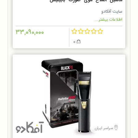
ماشین اصلاح موی صورت بابیلیس
مدل FX7870GSDE
سایت آفکادو
اطلاعات بیشتر...
33,090,000
0
سراسر ایران