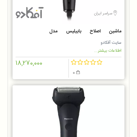
سراسر ایران
ماشین اصلاح بابیلیس مدل
MT727SDE
سایت آفکادو
اطلاعات بیشتر...
18,270,000
0