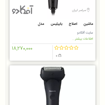
سراسر ایران
ماشین اصلاح بابیلیس مدل
MT727SDE
سایت آفکادو
اطلاعات بیشتر...
18,270,000
0