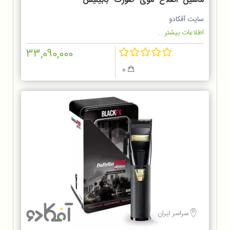
ماشین اصلاح موی صورت بابیلیس
مدل FX7870GSDE
سایت آفکادو
اطلاعات بیشتر...
33,090,000
0
سراسر ایران