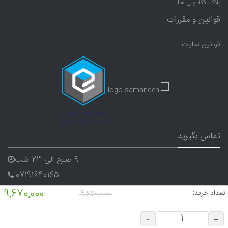
بلاگ آفکادویی ها!
قوانین و مقررات
قوانین سایت
تماس بگیرید
9 صبح الی 23 شب
07191640165
09338282656
9,670,000
تعداد خرید:
9,670,000
-
+