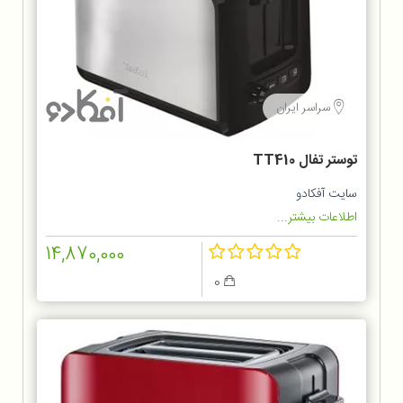
سراسر ایران
توستر تفال TT410
سایت آفکادو
اطلاعات بیشتر...
14,870,000
0