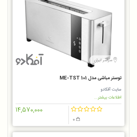
سراسر ایران
توستر مباشی مدل ME-TST 101
سایت آفکادو
اطلاعات بیشتر...
14,570,000
0