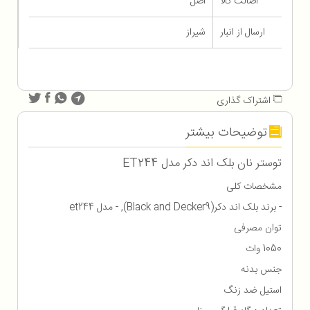
اصالت کالا
اصل
ارسال از انبار
شیراز
اشتراک گذاری
توضیحات بیشتر
توستر نان بلک اند دکر مدل ET244
مشخصات کلی
- برند بلک اند دکر(Black and Decker9), - مدل et244
توان مصرفی
1050 وات
جنس بدنه
استیل ضد زنگ