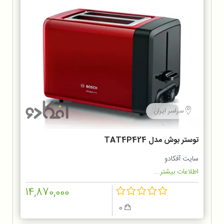
سراسر ایران
توستر بوش مدل TAT4P424
سایت آفکادو
اطلاعات بیشتر...
14,870,000
0