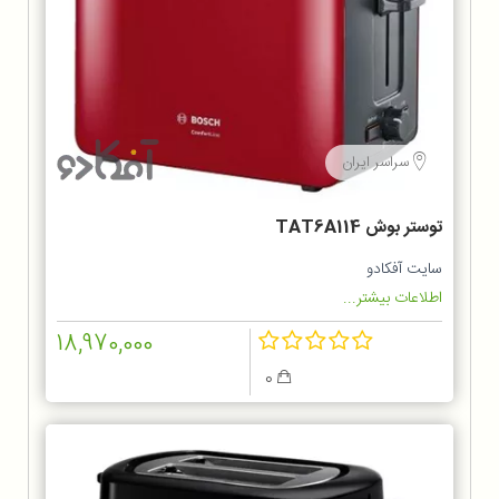
سراسر ایران
توستر بوش TAT6A114
سایت آفکادو
اطلاعات بیشتر...
18,970,000
0