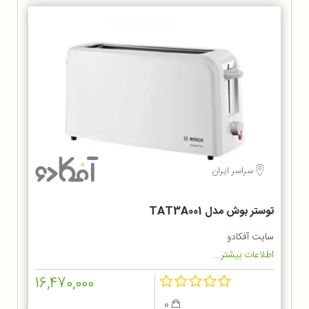
سراسر ایران
توستر بوش مدل TAT3A001
سایت آفکادو
اطلاعات بیشتر...
16,470,000
0