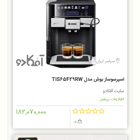
سراسر ایران
اسپرسوساز بوش مدل TIS65429RW
سایت آفکادو
اطلاعات بیشتر...
182,070,000
0