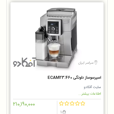
سراسر ایران
اسپرسوساز دلونگی ECAM23.460
سایت آفکادو
اطلاعات بیشتر...
210,190,000
1