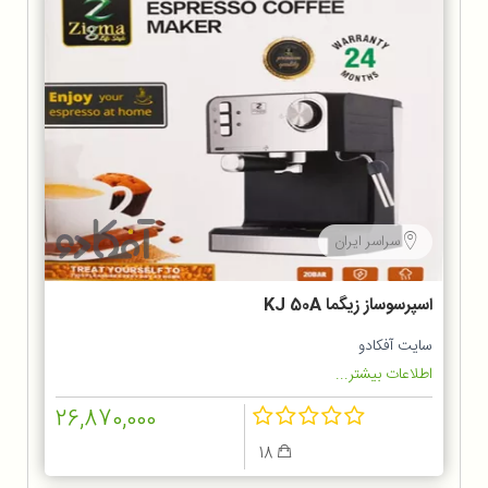
سراسر ایران
اسپرسوساز زیگما KJ 50A
سایت آفکادو
اطلاعات بیشتر...
26,870,000
18