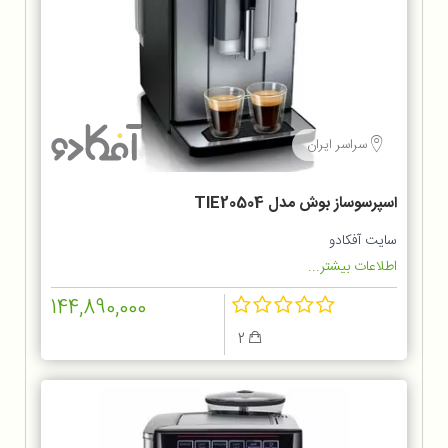
سراسر ایران
اسپرسوساز بوش مدل TIE20504
سایت آفکادو
اطلاعات بیشتر...
144,890,000
2