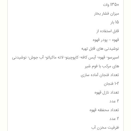
1350 وات
میزان فشار بخار
15 بار
قابل استفاده از
قهوه – پودر قهوه
نوشیدنی های قابل تهیه
اسپرسو- قهوه- آیس کافه- کاپوچینو- لاته ماکیاتو- آب جوش- نوشیدنی
های مرکب با فوم شیر
تعداد فنجان آماده سازی
1-2 فنجان
تعداد نازل قهوه
2 عدد
تعداد محفظه قهوه
2 عدد
ظرفیت مخزن آب