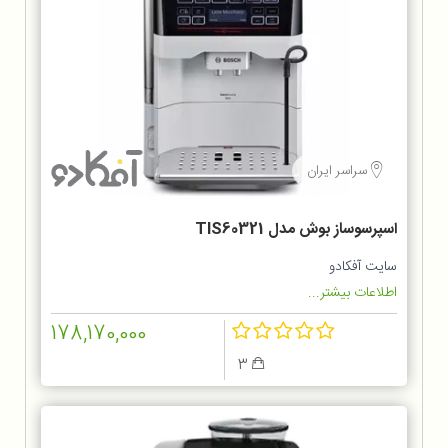
سراسر ایران
اسپرسوساز بوش مدل TIS60321
سایت آفکادو
اطلاعات بیشتر...
178,170,000
3