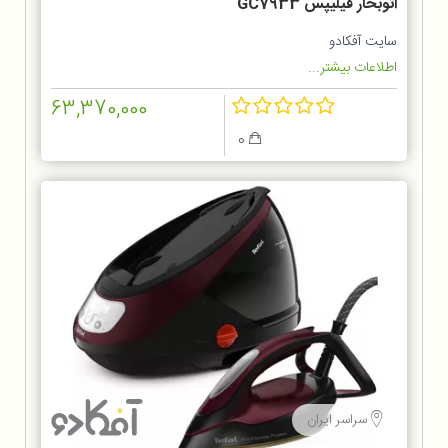
اتوبخار فیلیپس GC7933
سایت آفکادو
اطلاعات بیشتر...
63,370,000
0
سراسر ایران