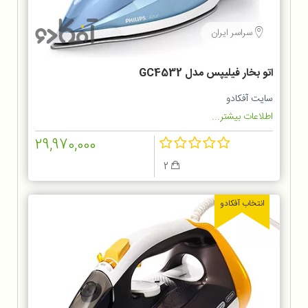
سراسر ایران
اتو بخار فیلیپس مدل GC4532
سایت آفکادو
اطلاعات بیشتر...
29,970,000
2
انتخاب آفکادو