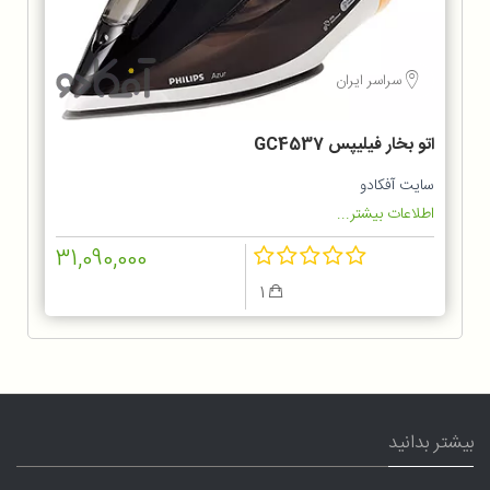
سراسر ایران
اتو بخار فیلیپس GC4537
سایت آفکادو
اطلاعات بیشتر...
31,090,000
1
بیشتر بدانید