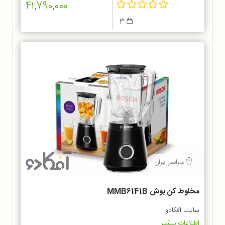
41,790,000
3
سراسر ایران
مخلوط کن بوش MMB6141B
سایت آفکادو
اطلاعات بیشتر...