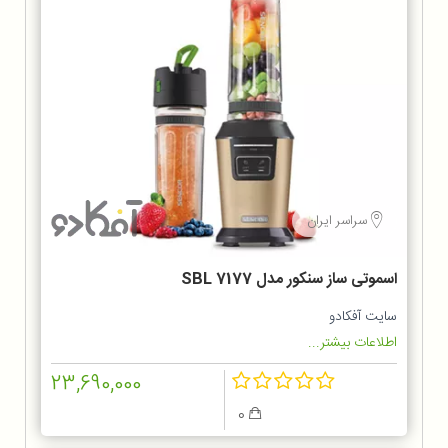
سراسر ایران
اسموتی ساز سنکور مدل SBL 7177
سایت آفکادو
اطلاعات بیشتر...
23,690,000
0