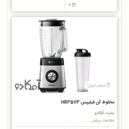
6
سراسر ایران
مخلوط کن فيليپس HR3573
سایت آفکادو
اطلاعات بیشتر...