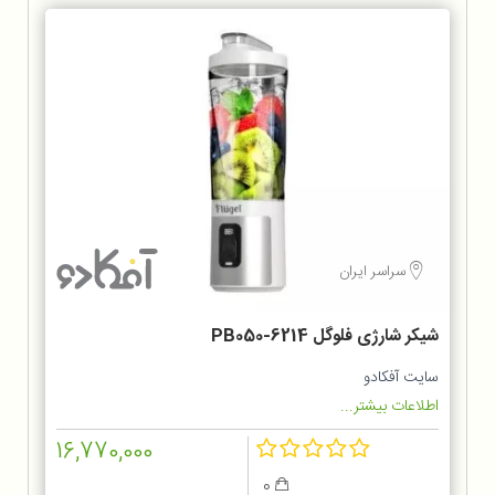
سراسر ایران
شیکر شارژی فلوگل PB050-6214
سایت آفکادو
اطلاعات بیشتر...
16,770,000
0