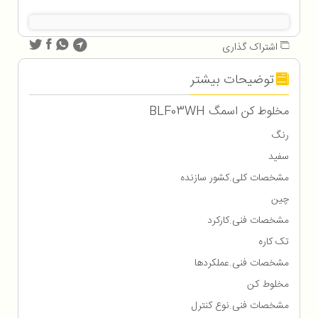
اشتراک گذاری
توضیحات بیشتر
مخلوط کن اسمگ BLF03WH
رنگ
سفید
مشخصات کلی.کشور سازنده
چین
مشخصات فنی.کارکرد
تک کاره
مشخصات فنی.عملکردها
مخلوط کن
مشخصات فنی.نوع کنترل