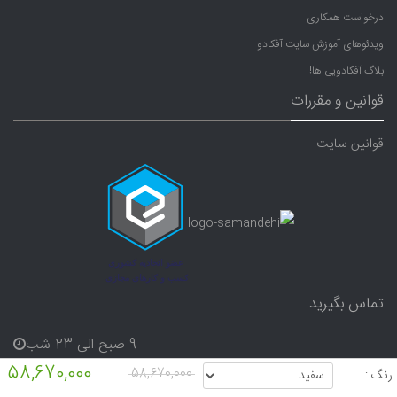
درخواست همکاری
ویدئوهای آموزش سایت آفکادو
بلاگ آفکادویی ها!
قوانین و مقررات
قوانین سایت
تماس بگیرید
9 صبح الی 23 شب
58,670,000
07191640165
58,670,000
رنگ :