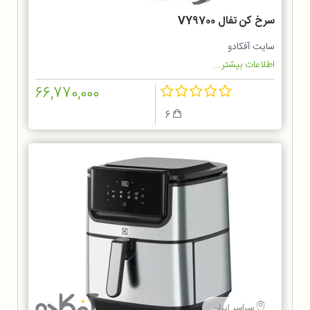
سرخ کن تفال VY9700
سایت آفکادو
اطلاعات بیشتر...
66,770,000
6
سراسر ایران