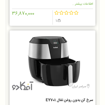
اطلاعات بیشتر...
36,870,000
1
سراسر ایران
سرخ کن بدون روغن تفال EY701