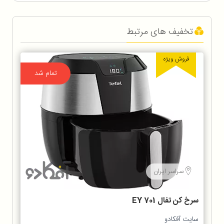
تخفیف های مرتبط
فروش ویژه
تمام شد
سراسر ایران
سرخ كن تفال EY 701
سایت آفکادو