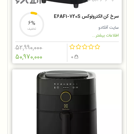
سرخ کن الکترولوکس E6AF1-720S
6%
سایت آفکادو
تخفیف
اطلاعات بیشتر...
52,990,000
50,970,000
0