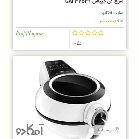
سرخ کن جیپاس GAF37532
سایت آفکادو
اطلاعات بیشتر...
50,970,000
0
سراسر ایران