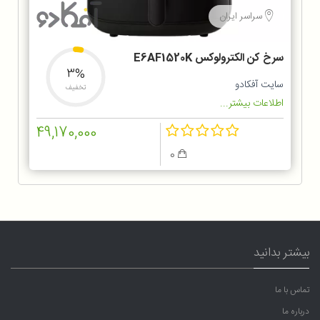
سراسر ایران
سرخ کن الکترولوکس E6AF1520K
3%
سایت آفکادو
تخفیف
اطلاعات بیشتر...
49,170,000
0
بیشتر بدانید
تماس با ما
درباره ما