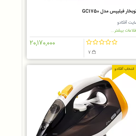
وبخار فیلیپس مدل GC1750
ایت آفکادو
لاعات بیشتر...
20,170,000
7
انتخاب آفکادو