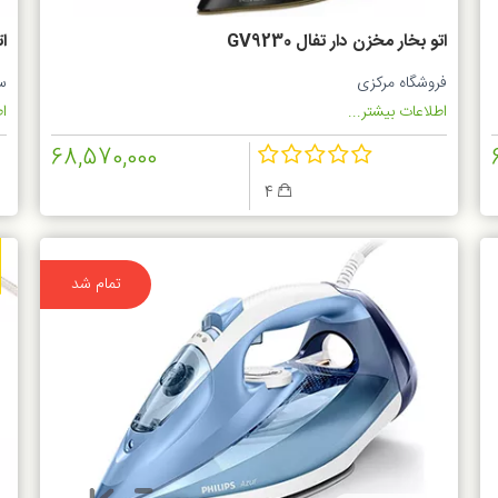
اتو بخار مخزن دار تفال GV9230
ات
فروشگاه مرکزی
س
اطلاعات بیشتر...
اط
68,570,000
4
تمام شد