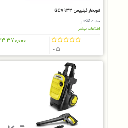
اتوبخار فیلیپس GC7933
سایت آفکادو
اطلاعات بیشتر...
63,370,000
0