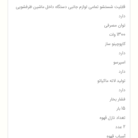
قابلیت شستشو تمامی لوازم جانبی دستگاه داخل ماشین ظرفشویی
دارد
توان مصرفی
1300 وات
کاپوچینو ساز
دارد
اسپرسو
دارد
تولید لاته ماکیاتو
دارد
فشار بخار
15 بار
تعداد نازل قهوه
2 عدد
آسیاب قهوه