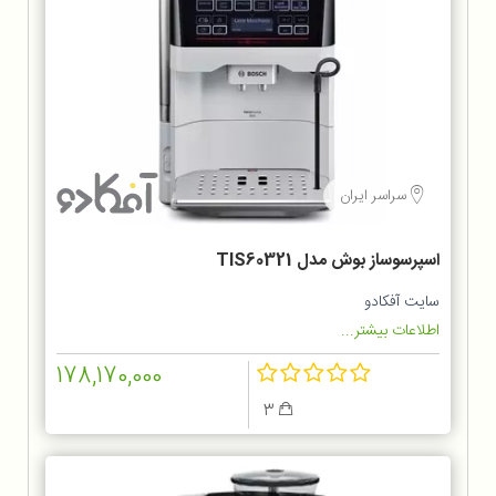
سراسر ایران
اسپرسوساز بوش مدل TIS60321
سایت آفکادو
اطلاعات بیشتر...
178,170,000
3