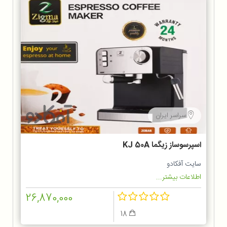
سراسر ایران
اسپرسوساز زیگما KJ 50A
سایت آفکادو
اطلاعات بیشتر...
26,870,000
18