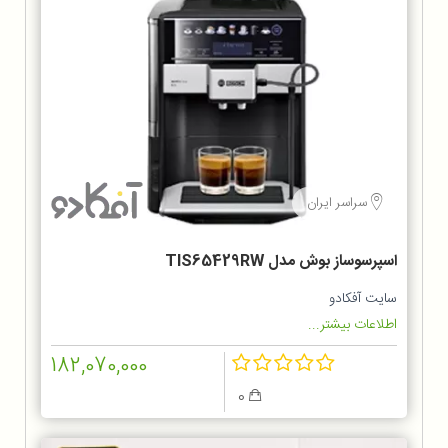
سراسر ایران
اسپرسوساز بوش مدل TIS65429RW
سایت آفکادو
اطلاعات بیشتر...
182,070,000
0