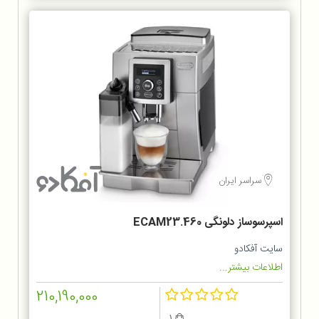
سراسر ایران
اسپرسوساز دلونگی ECAM23.460
سایت آفکادو
اطلاعات بیشتر...
210,190,000