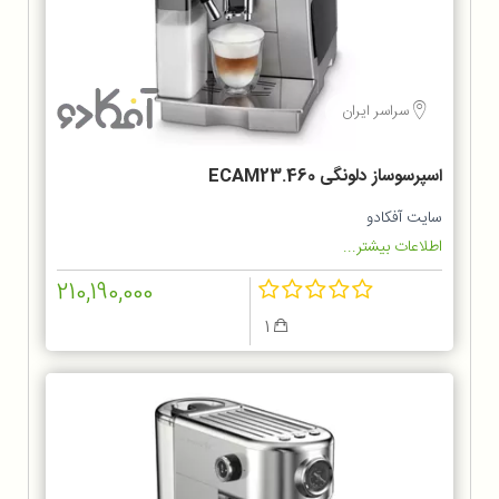
سراسر ایران
اسپرسوساز دلونگی ECAM23.460
سایت آفکادو
اطلاعات بیشتر...
210,190,000
1