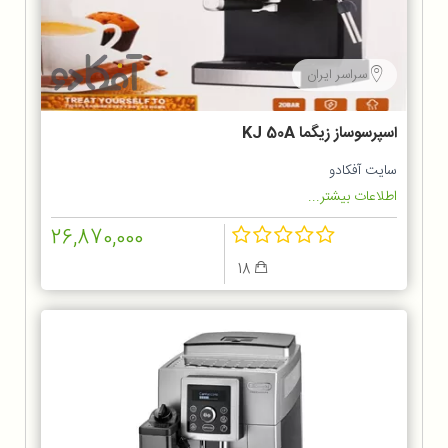
سراسر ایران
اسپرسوساز زیگما KJ 50A
سایت آفکادو
اطلاعات بیشتر...
26,870,000
18