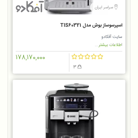
سراسر ایران
اسپرسوساز بوش مدل TIS60321
سایت آفکادو
اطلاعات بیشتر...
178,170,000
3