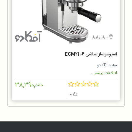
سراسر ایران
اسپرسوساز مباشی ECM2106
سایت آفکادو
اطلاعات بیشتر...
38,390,000
0