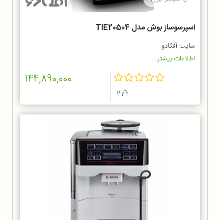
اسپرسوساز بوش مدل TIE20504
سایت آفکادو
اطلاعات بیشتر...
144,890,000
2