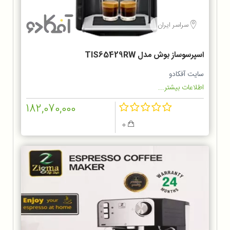
سراسر ایران
اسپرسوساز بوش مدل TIS65429RW
سایت آفکادو
اطلاعات بیشتر...
182,070,000
0