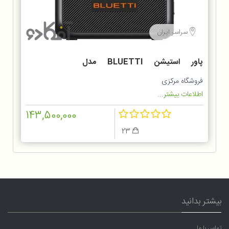
سراسر ایران
پاور استیشن BLUETTI مدل
AC180P Power Station پاور
فروشگاه مرکزی
استیشن بلوتی
اطلاعات بیشتر...
143,500,000
23
بیشتر بدانید
تماس با ما