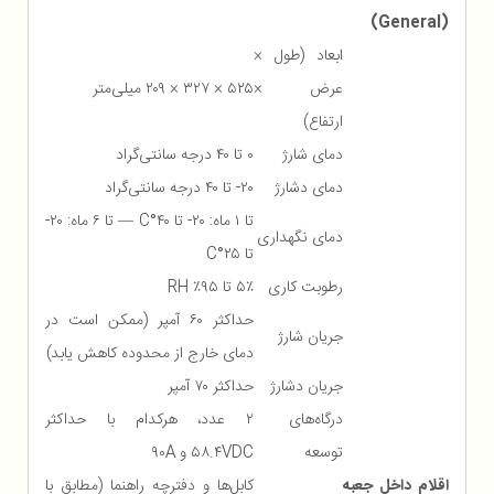
(General)
ابعاد (طول ×
عرض ×
۵۲۵ × ۳۲۷ × ۲۰۹ میلی‌متر
ارتفاع)
دمای شارژ
۰ تا ۴۰ درجه سانتی‌گراد
دمای دشارژ
۲۰- تا ۴۰ درجه سانتی‌گراد
تا ۱ ماه: ۲۰- تا ۴۰°C — تا ۶ ماه: ۲۰-
دمای نگهداری
تا ۲۵°C
رطوبت کاری
۵٪ تا ۹۵٪ RH
حداکثر ۶۰ آمپر (ممکن است در
جریان شارژ
دمای خارج از محدوده کاهش یابد)
جریان دشارژ
حداکثر ۷۰ آمپر
درگاه‌های
۲ عدد، هرکدام با حداکثر
توسعه
۵۸.۴VDC و ۹۰A
اقلام داخل جعبه
کابل‌ها و دفترچه راهنما (مطابق با