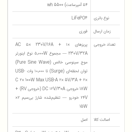
۵۴ آمپر‌ساعت) 5500 wh
نوع باتری
LiFePO4
زمان ارسال
فوری
تعداد خروجی
پریزهای AC ۵× 230V/16A + ۱×
230V/32A — مجموع ۵٬۰۰۰W نوع اینورتر
موج سینوسی خالص (Pure Sine Wave)
توان لحظه‌ای (Surge) تا ۱۰٬۰۰۰ وات USB-
C ۲× 100W Max USB-A ۲× 5V/3A + ۲×
18W خروجی DC ۱۲V/30A (خروجی RV) +
۲۴V خودرو — تنظیم‌شده شارژ بی‌سیم ۲×
15W
اصالت کالا
اصل