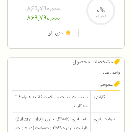
869,790,000
0%
869,790,000
تخفیف
بدون رای
مشخصات محصول
واحد : عدد
عمومی
گارانتی
با ضمانت اصالت و سلامت کالا به همراه 36
ماه گارانتی
ظرفیت باتری
نام باتری B300K باتری (Battery Info)
ظرفیت باتری ۲٬۷۶۴٫۸ وات‌ساعت (۵۱٫۲ ولت،