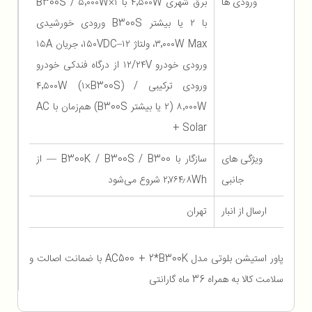
ورودی ها
برق شهری ۴٬۵۰۰W با ۱×B300S / ۵٬۰۰۰W
با ۲ یا بیشتر B300S ورودی خورشیدی
۳٬۰۰۰W Max، ولتاژ ۱۲–۱۵۰VDC، جریان ۱۵A
ورودی خودرو ۱۲/۲۴V از درگاه فندکی خودرو
ورودی ترکیبی ۴٬۵۰۰W (۱×B300S) /
۸٬۰۰۰W (۲ یا بیشتر B300S) هم‌زمان با AC
+ Solar
ویژگی های
سازگار با B300K / B300S / B300 — از
جانبی
۲٬۷۶۴٫۸Wh شروع می‌شود
ارسال از انبار
تهران
پاور استیشن بلوتی مدل AC500 + 2*B300K با ضمانت اصالت و
سلامت کالا به همراه 36 ماه گارانتی