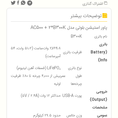
اشتراک گذاری
توضیحات بیشتر
پاور استیشن بلوتی مدل AC500 + 2*B300K
نام باتری
B300K
باتری
۲٬۷۶۴٫۸ وات‌ساعت (۵۱٫۲ ولت، ۵۴
(Battery
ظرفیت باتری
آمپر‌ساعت)
Info)
نوع باتری
LiFePO₄ (فسفات آهن لیتیوم)
طول عمر
بیش از ۴٬۰۰۰ چرخه تا ۸۰٪ ظرفیت
چرخه‌ها
اولیه
خروجی
پورت USB-A
حداکثر ۱۲ وات (۵V / ۲.۴A)
(Output)
مشخصات
عمومی
وزن خالص
حدود ۲۹.۵ کیلوگرم