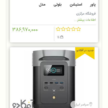
پاور استیشن بلوتی مدل
AC300+B300K
فروشگاه مرکزی
اطلاعات بیشتر...
386,970,000
11
جدید در آفکادو
سراسر ایران