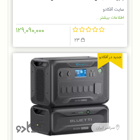
Portable Power Station EB70
سایت آفکادو
اطلاعات بیشتر...
129,090,000
23
جدید در آفکادو
سراسر ایران