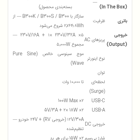
—
(In The Box)
بسته‌بندی محصول)
سازگار با B300K / B300S / B300 — از
باتری
ظرفیت
۲٬۷۶۴٫۸Wh شروع می‌شود
خروجی
۵× 230V/16A + ۱× 230V/32A —
پریزهای AC
(Output)
مجموع ۵٬۰۰۰W
موج سینوسی خالص (Pure Sine
نوع اینورتر
Wave)
توان
لحظه‌ای
تا ۱۰٬۰۰۰ وات
(Surge)
۲× 100W Max
USB-C
۲× 5V/3A + ۲× 18W
USB-A
۱۲V/30A (خروجی RV) + ۲۴V خودرو —
خروجی DC
تنظیم‌شده
شارژ بی‌سیم
۲× 15W برای هر پد