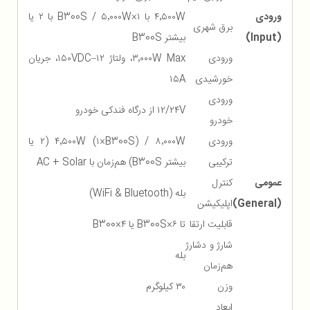
ورودی
۴٬۵۰۰W با ۱×B300S / ۵٬۰۰۰W با ۲ یا
برق شهری
(Input)
بیشتر B300S
ورودی
۳٬۰۰۰W Max، ولتاژ ۱۲–۱۵۰VDC، جریان
خورشیدی
۱۵A
ورودی
۱۲/۲۴V از درگاه فندکی خودرو
خودرو
ورودی
۴٬۵۰۰W (۱×B300S) / ۸٬۰۰۰W (۲ یا
ترکیبی
بیشتر B300S) هم‌زمان با AC + Solar
عمومی
کنترل
بله (WiFi & Bluetooth)
(General)
اپلیکیشن
قابلیت ارتقا
تا ۶×B300S یا ۴×B300
شارژ و دشارژ
بله
هم‌زمان
وزن
۳۰ کیلوگرم
ابعاد