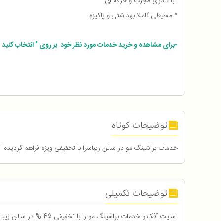
*با کادری مجرب و حرفه ای
* محیطی کاملا بهداشتی و پاکیزه
-برای مشاهده و خرید خدمات مورد نظر خود بر روی " انتخاب کنید " 
توضیحات کوتاه
خدمات براشینگ مو در سالن زیباسرا با تخفیفی ویژه فراهم گردیده 
توضیحات تکمیلی
-سایت آفکادو خدمات براشینگ مو را با تخفیفی 45 % در سالن زیبا سرا برای کاربران آفکادو فراهم کرده است .