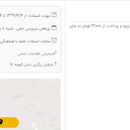
مهلت استفاده: از 1399/4/4 تا 1399/6/4
- انجام خدمات براشینگ مو در سالن زیباسرا همراه با 45 % تخفیف ویژه و پرداخت از 22000 تومان به جای
روزهای سرویس دهی : شنبه تا پن
ساعات استفاده: فقط با هماهنگی 
نمایش اطلاعات تماس
خیابان زرگری نبش کوچه 18