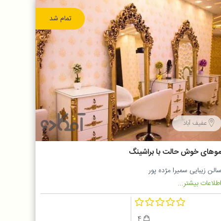
تمام شد
عفیف آباد
وهای خوش حالت با براشینگ
الن زیبایی سمیرا مژده پور
طلاعات بیشتر...
4