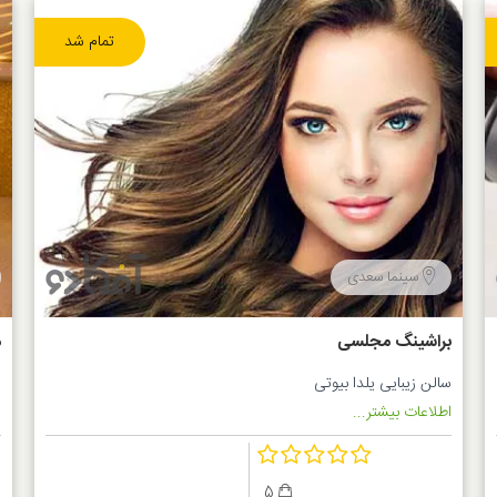
تمام شد
سینما سعدی
براشینگ مجلسی
م
سالن زیبایی یلدا بیوتی
س
اطلاعات بیشتر...
ا
5