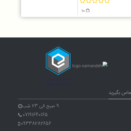
10
ماس بگیرید
9 صبح الی 23 شب
07191640165
09338282656