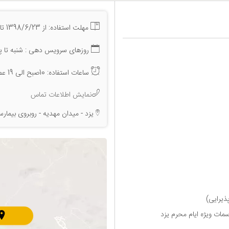
مهلت استفاده: از 1398/6/23 تا 1398/7/23
روزهای سرویس دهی : شنبه تا پن
ساعات استفاده: 10صبح الی 19 عصر
نمایش اطلاعات تماس
یزد - میدان مهدیه - روبروی بیمارس
ذیرایی)
ات ویژه ایام محرم یزد