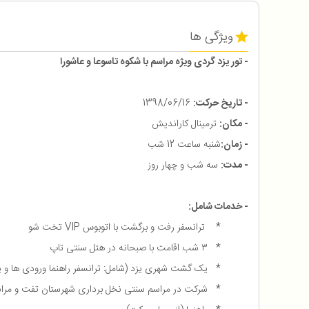
ویژگی ها
- تور یزد گردی ویژه مراسم با شکوه تاسوعا و عاشورا
- تاریخ حرکت:
1398/06/16
- مکان:
ترمینال کاراندیش
- زمان:
شنبه ساعت 12 شب
- مدت:
سه شب و چهار روز
- خدمات شامل:
* ترانسفر رفت و برگشت با اتوبوس VIP تخت شو
* ۳ شب اقامت با صبحانه در هتل سنتی تاپ
* یک گشت شهری یزد (شامل: ترانسفر راهنما ورودی ها و پ
* شرکت در مراسم سنتی نخل برداری شهرستان تفت و مراسم