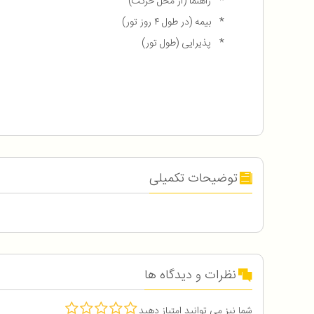
* راهنما (از محل حرکت)
* بیمه (در طول ۴ روز تور)
* پذیرایی (طول تور)
توضیحات تکمیلی
نظرات و دیدگاه ها
شما نیز می توانید امتیاز دهید