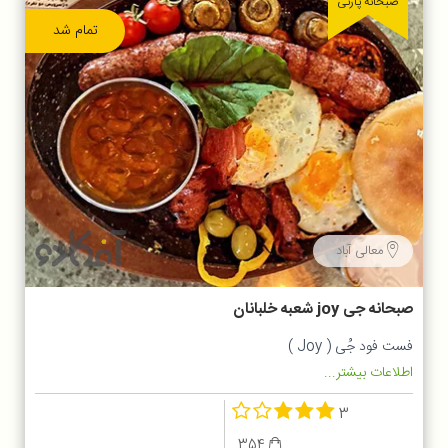
صبحانه پارتی
تمام شد
معالی آباد
صبحانه جی joy شعبه خلبانان
فست فود جُی ( Joy )
اطلاعات بیشتر...
3
354