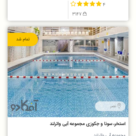
4
3147
تمام شد
نصر
استخر، سونا و جکوزی مجموعه آبی واترلند
مجموعه آبی واترلند