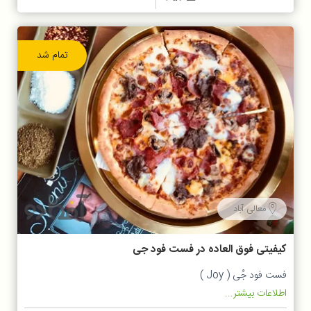
تمام شد
معالی آباد
کیفیتی فوق العاده در فست فود جی
فست فود جُی ( Joy )
اطلاعات بیشتر...