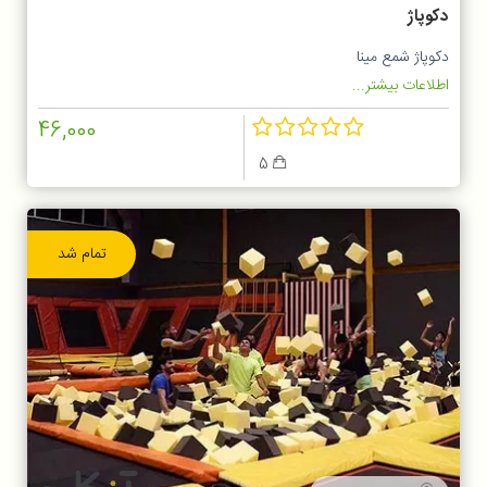
دکوپاژ
دکوپاژ شمع مینا
اطلاعات بیشتر...
46,000
5
تمام شد