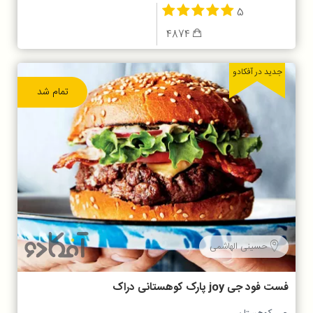
5
4874
جدید در آفکادو
تمام شد
حسینی الهاشمی
فست فود جی joy پارک کوهستانی دراک