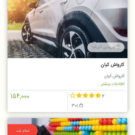
کمربندی اکبرآباد
کارواش کیان
کارواش کیان
اطلاعات بیشتر...
154,000
4
301
تمام شد