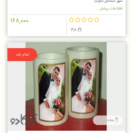
شهر مشاغل بالونیا
اطلاعات بیشتر...
168,000
198
تمام شد
بعثت