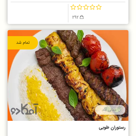
292
تمام شد
معالی آباد
رستوران طوبی