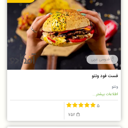
قدوسی غربی
فست فود ونتو
ونتو
اطلاعات بیشتر...
5
752