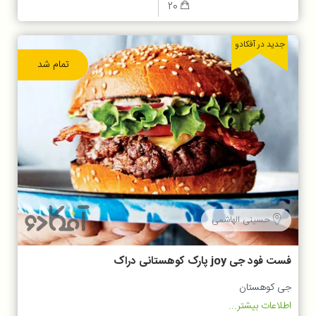
20
جدید در آفکادو
تمام شد
حسینی الهاشمی
فست فود جی joy پارک کوهستانی دراک
جی کوهستان
اطلاعات بیشتر...