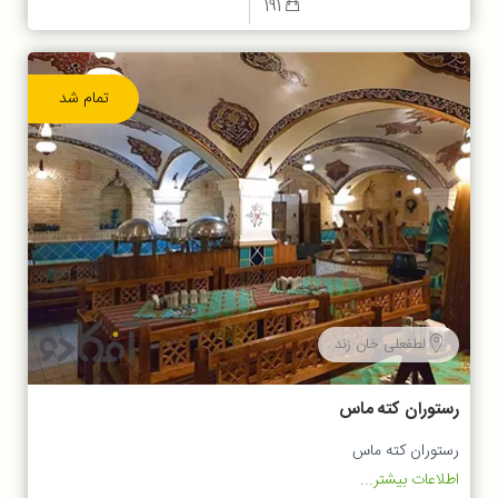
191
تمام شد
لطفعلی خان زند
رستوران کته ماس
رستوران کته ماس
اطلاعات بیشتر...