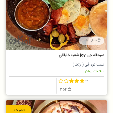
معالی آباد
صبحانه جی joy شعبه خلبانان
فست فود جُی ( Joy )
اطلاعات بیشتر...
3
354
تمام شد