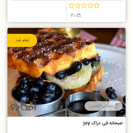
30
تمام شد
حسینی الهاشمی
صبحانه جُی دراک joy