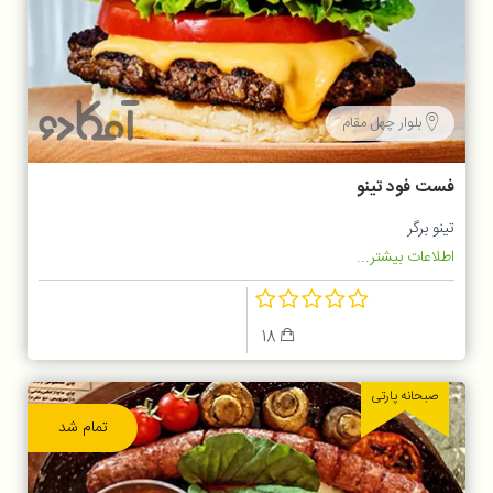
بلوار چهل مقام
فست فود تینو
تینو برگر
اطلاعات بیشتر...
18
صبحانه پارتی
تمام شد