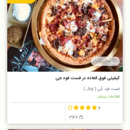
معالی آباد
کیفیتی فوق العاده در فست فود جی
فست فود جُی ( Joy )
اطلاعات بیشتر...
4
3147