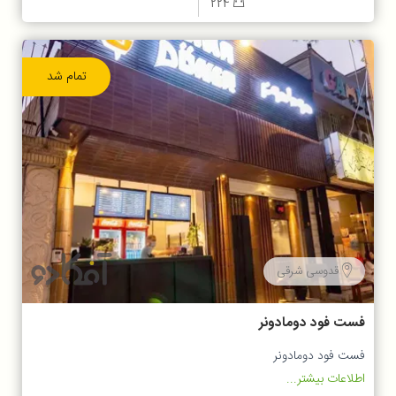
224
تمام شد
قدوسی شرقی
فست فود دومادونر
فست فود دومادونر
اطلاعات بیشتر...