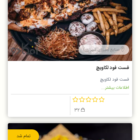
صنایع (میرزای شیرازی)
فست فود لکاویچ
فست فود لکاویچ
اطلاعات بیشتر...
32
تمام شد