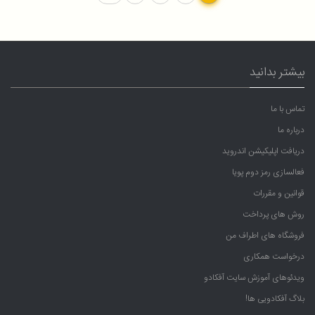
بیشتر بدانید
تماس با ما
درباره ما
دریافت اپلیکیشن اندروید
فعالسازی رمز دوم پویا
قوانین و مقررات
روش های پرداخت
فروشگاه های اطراف من
درخواست همکاری
ویدئوهای آموزش سایت آفکادو
بلاگ آفکادویی ها!