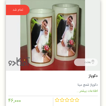
تمام شد
بعثت
دکوپاژ
دکوپاژ شمع مینا
اطلاعات بیشتر...
46,000