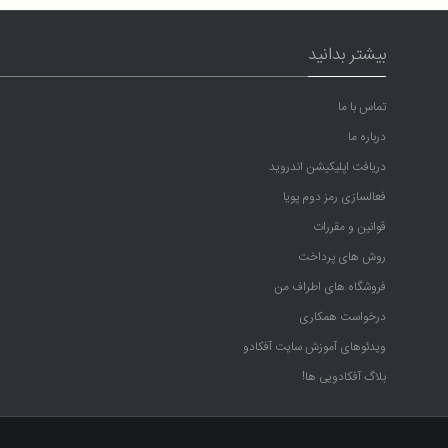
بیشتر بدانید
تماس با ما
درباره ما
دریافت اپلیکیشن اندروید
فعالسازی رمز دوم پویا
قوانین و مقررات
روش های پرداخت
فروشگاه های اطراف من
درخواست همکاری
ویدئوهای آموزش سایت آفکادو
بلاگ آفکادویی ها!