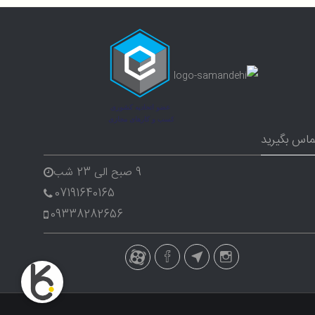
ماس بگیرید
9 صبح الی 23 شب
07191640165
09338282656