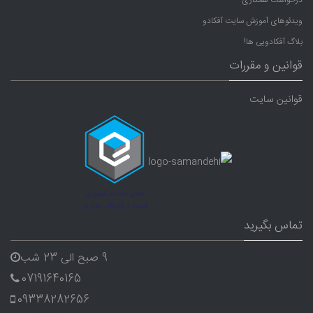
ویدئوهای آموزش سایت آفکادو
بلاگ آفکادویی ها!
قوانین و مقررات
قوانین سایت
تماس بگیرید
9 صبح الی 23 شب
07191640165
09338282656