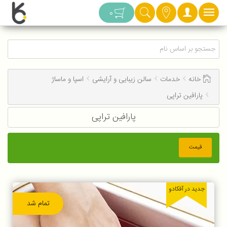
دسته بندی
0
خانه
خدمات
سالن زیبایی و آرایشی
اسپا و ماساژ
پارافین تراپی
پارافین تراپی
قیمت
جدید در آفکادو
تمام شد