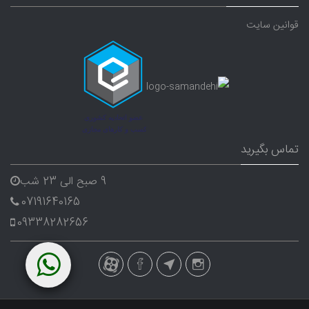
قوانین سایت
تماس بگیرید
9 صبح الی 23 شب
07191640165
09338282656