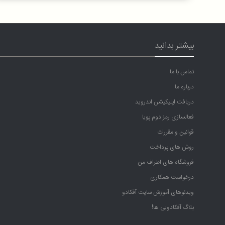
بیشتر بدانید
تماس با ما
درباره ما
دریافت اپلیکیشن اندروید
فعالسازی رمز دوم پویا
قوانین و مقررات
روش های پرداخت
فروشگاه های اطراف من
درخواست همکاری
ویدئوهای آموزش سایت آفکادو
بلاگ آفکادویی ها!