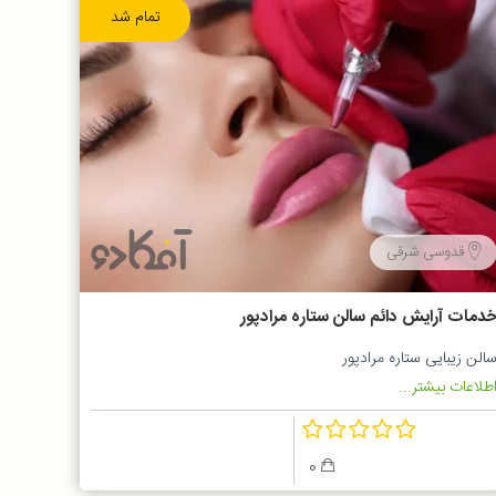
تمام شد
قدوسی شرقی
دمات آرایش دائم سالن ستاره مرادپور
الن زيبايی ستاره مرادپور
طلاعات بیشتر...
0