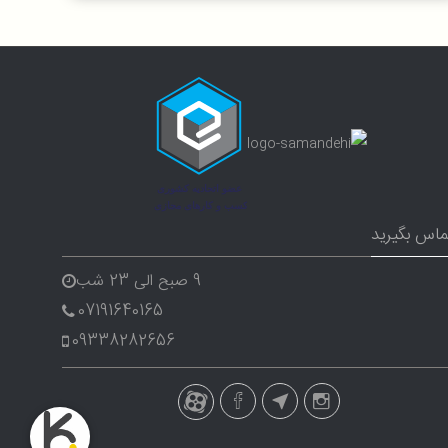
ماس بگیرید
9 صبح الی 23 شب
07191640165
09338282656