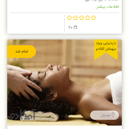
اطلاعات بیشتر...
20
با پذیرایی ویژه
میهمانان آفکادو
تمام شد
چمران