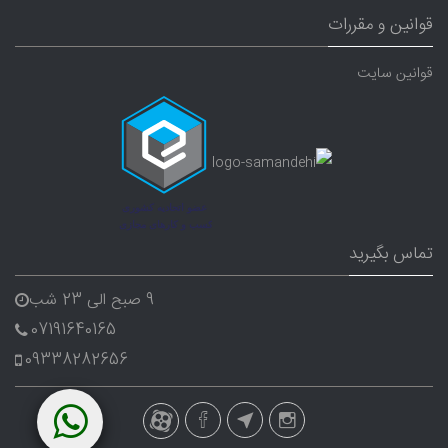
قوانین و مقررات
قوانین سایت
تماس بگیرید
9 صبح الی 23 شب
07191640165
09338282656