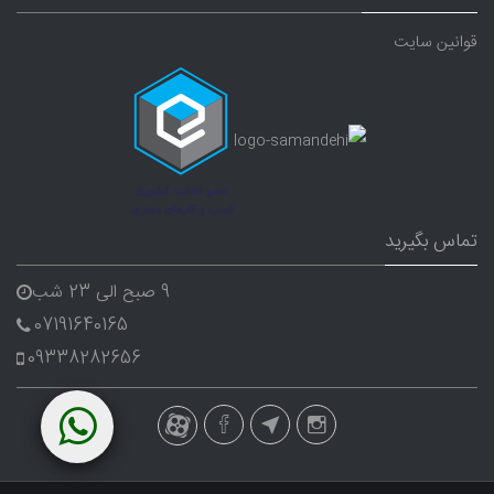
قوانین سایت
تماس بگیرید
9 صبح الی 23 شب
07191640165
09338282656