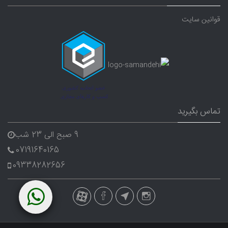
قوانین سایت
تماس بگیرید
9 صبح الی 23 شب
07191640165
09338282656