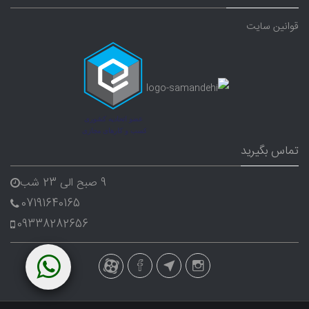
قوانین سایت
تماس بگیرید
9 صبح الی 23 شب
07191640165
09338282656