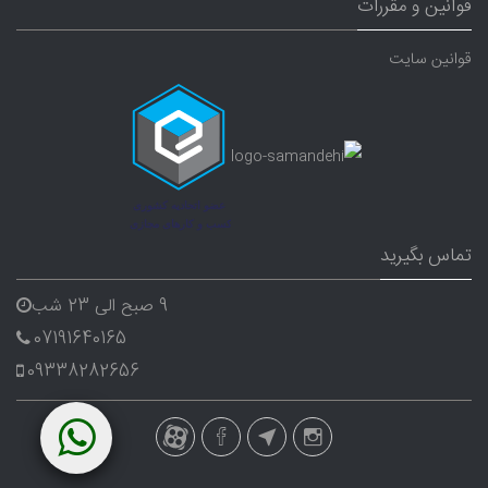
قوانین و مقررات
قوانین سایت
تماس بگیرید
9 صبح الی 23 شب
07191640165
09338282656