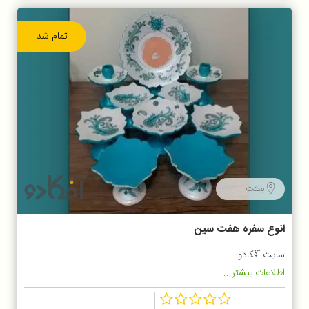
تمام شد
بعثت
انوع سفره هفت سین
سایت آفکادو
اطلاعات بیشتر...