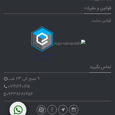
قوانین و مقررات
قوانین سایت
تماس بگیرید
9 صبح الی 23 شب
07191640165
09338282656