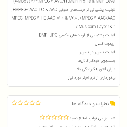
Main Profile & Main Level‏,‏ MPEG‎-4 AVC/H‏.‏264 ‏(‏10Mbps‏)‏
قابلیت پشتیبانی از فرمت‌های صوتی MPEG‎-2AAC LC & AAC+‏,‏
MPEG‎-4 AAC/AAC+‏,‏ MPEG‎-4 HE AAC V1.0 & V2.0 ‏,‏MPEG
/ Musicam Layer 1& 2
قابلیت پشتیبانی از فرمت‌های عکسی JPG ‏,‏BMP
ریموت کنترل
قابلیت تصویر در تصویر
جستجوی خودکار کانال‌ها
دارای آنتن با گیرندگی بالا
برخورداری از نرم افزار مورد نیاز
نظرات و دیدگاه ها
شما نیز می توانید امتیاز دهید
شما هم می توانید در مورد این سرویس نظر دهید