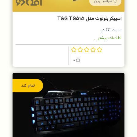
سراسر ایران
اسپیکر بلوتوث مدل T&G TG515
سایت آفکادو
اطلاعات بیشتر...
0
تمام شد