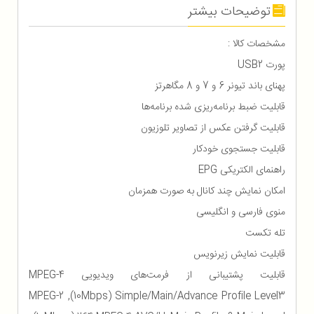
توضیحات بیشتر
مشخصات کالا :
پورت USB2
پهنای باند تیونر 6 و 7 و 8 مگاهرتز
قابلیت ضبط برنامه‌ریزی شده برنامه‌ها
قابلیت گرفتن عکس از تصاویر تلوزیون
قابلیت جستجوی خودکار
راهنمای الکتریکی EPG
امکان نمایش چند کانال به صورت همزمان
منوی فارسی و انگلیسی
تله تکست
قابلیت نمایش زیرنویس
قابلیت پشتیبانی از فرمت‌های ویدیویی MPEG‎-4
Simple/Main/Advance Profile Level3 ‏(‏10Mbps‏)‏‏,‏ MPEG‎-2