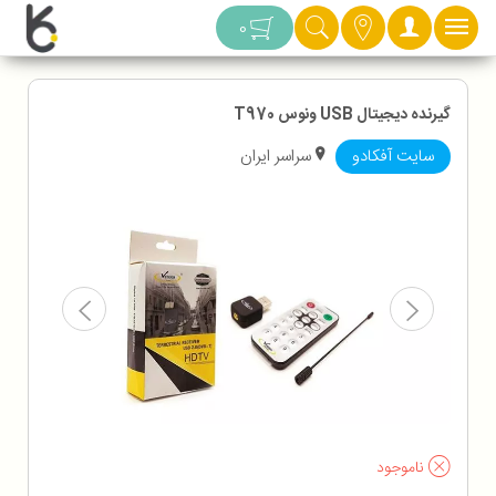
دسته بندی
0
گیرنده دیجیتال USB ونوس T970
سایت آفکادو
سراسر ایران
ناموجود