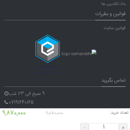
بلاگ آفکادویی ها!
قوانین و مقررات
قوانین سایت
تماس بگیرید
9 صبح الی 23 شب
07191640165
09338282656
9,870,000
تعداد خرید:
9,870,000
-
+