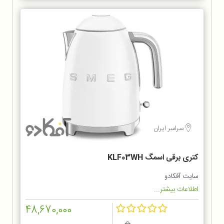
سراسر ایران
کتری برقی اسمگ KLF03WH
سایت آفکادو
اطلاعات بیشتر...
48,670,000