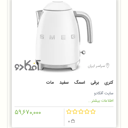
سراسر ایران
کتری برقی اسمگ سفید مات
KLF03WHMEU
سایت آفکادو
اطلاعات بیشتر...
59,670,000
0