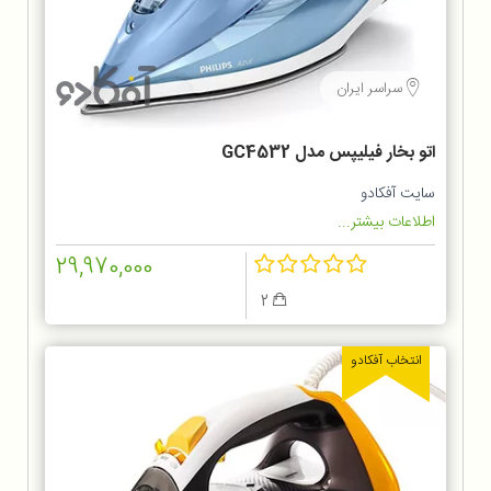
سراسر ایران
اتو بخار فیلیپس مدل GC4532
سایت آفکادو
اطلاعات بیشتر...
29,970,000
2
انتخاب آفکادو