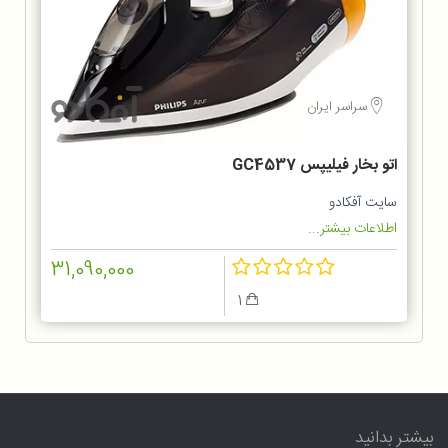
سراسر ایران
اتو بخار فیلیپس GC4537
سایت آفکادو
اطلاعات بیشتر...
31,090,000
1
بیشتر بدانید