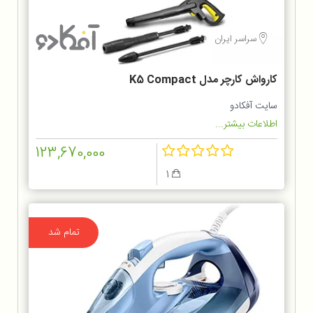
سراسر ایران
کارواش کارچر مدل K5 Compact
سایت آفکادو
اطلاعات بیشتر...
123,670,000
1
تمام شد