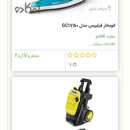
سراسر ایران
اتوبخار فیلیپس مدل GC1750
سایت آفکادو
اطلاعات بیشتر...
20,170,000
7