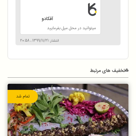
آفکادو
میتوانید در محل میل بفرمایید
انتشار: 1399/11/21 ، 20:58
تخفیف های مرتبط
تمام شد